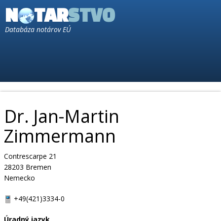
N
TAR
STVO
Databáza notárov EÚ
Dr. Jan-Martin
Zimmermann
Contrescarpe 21
28203 Bremen
Nemecko
+49(421)3334-0
Úradný jazyk