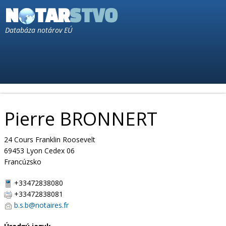
N
TAR
STVO
Databáza notárov EÚ
Pierre BRONNERT
24 Cours Franklin Roosevelt
69453 Lyon Cedex 06
Francúzsko
+33472838080
+33472838081
b.s.b@notaires.fr